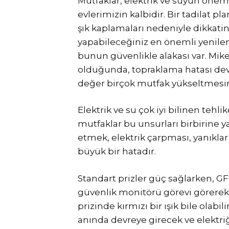
Mutfaklar, elektrik ve suyun öneml
evlerimizin kalbidir. Bir tadilat pl
şık kaplamaları nedeniyle dikkati
yapabileceğiniz en önemli yenileme
bunun güvenlikle alakası var. Mik
olduğunda, topraklama hatası devre
değer birçok mutfak yükseltmesin
Elektrik ve su çok iyi bilinen teh
mutfaklar bu unsurları birbirine yak
etmek, elektrik çarpması, yanıklar
büyük bir hatadır.
Standart prizler güç sağlarken, GF
güvenlik monitörü görevi görerek 
prizinde kırmızı bir ışık bile olabil
anında devreye girecek ve elektriğ