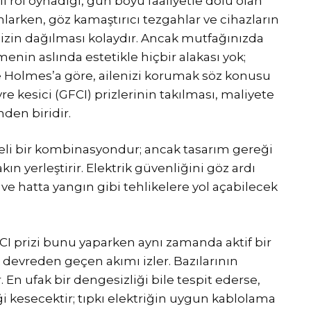
i rol oynadığı, gün boyu faaliyetle dolu olan
anlarken, göz kamaştırıcı tezgahlar ve cihazların
nizin dağılması kolaydır. Ancak mutfağınızda
nin aslında estetikle hiçbir alakası yok;
e Holmes’a göre, ailenizi korumak söz konusu
 kesici (GFCI) prizlerinin takılması, maliyete
den biridir.
likeli bir kombinasyondur; ancak tasarım gereği
ın yerleştirir. Elektrik güvenliğini göz ardı
 ve hatta yangın gibi tehlikelere yol açabilecek
CI prizi bunu yaparken aynı zamanda aktif bir
devreden geçen akımı izler. Bazılarının
ir. En ufak bir dengesizliği bile tespit ederse,
i kesecektir; tıpkı elektriğin uygun kablolama