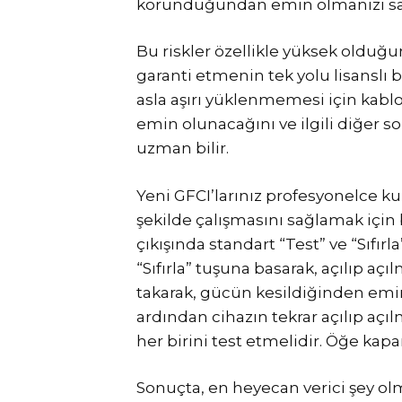
korunduğundan emin olmanızı sa
Bu riskler özellikle yüksek olduğ
garanti etmenin tek yolu lisanslı bi
asla aşırı yüklenmemesi için kabl
emin olunacağını ve ilgili diğer so
uzman bilir.
Yeni GFCI’larınız profesyonelce 
şekilde çalışmasını sağlamak için 
çıkışında standart “Test” ve “Sıfır
“Sıfırla” tuşuna basarak, açılıp aç
takarak, gücün kesildiğinden emin
ardından cihazın tekrar açılıp açı
her birini test etmelidir. Öğe ka
Sonuçta, en heyecan verici şey o