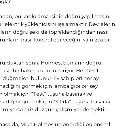
ğlar.
undan, bu kablolama işinin doğru yapılmasını
r elektrik yüklenicisini işe almaktır. Devrelerin
oların doğru şekilde topraklandığından nasıl
runların nasıl kontrol edileceğini yalnızca bir
kurulduktan sonra Holmes, bunların doğru
basit bir bakım rutini öneriyor. Her GFCI
la” düğmeleri bulunur. Ev sahipleri her ay
ılmadığını görmek için lamba gibi bir şey
 olmak için “Test” tuşuna basarak ve
lmadığını görmek için “Sıfırla” tuşuna basarak
panmıyorsa priz düzgün çalışmıyor demektir.
lmasa da, Mike Holmes’un önerdiği bu önemli