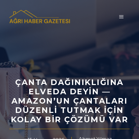
İçeriğe
atla
MENÜ
ÇANTA DAĞINIKLIĞINA
ELVEDA DEYIN —
AMAZON’UN ÇANTALARI
DÜZENLI TUTMAK İÇIN
KOLAY BIR ÇÖZÜMÜ VAR
Ahmet Yılmaz