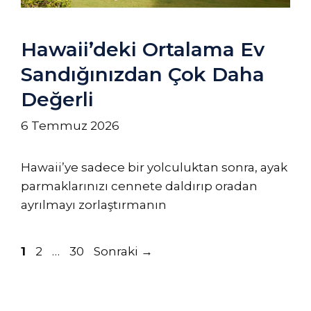
Hawaii’deki Ortalama Ev
Sandığınızdan Çok Daha
Değerli
6 Temmuz 2026
Hawaii’ye sadece bir yolculuktan sonra, ayak
parmaklarınızı cennete daldırıp oradan
ayrılmayı zorlaştırmanın
Sayfa
Sayfa
Sayfa
1
2
…
30
Sonraki
→