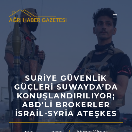
İçeriğe
atla
MENÜ
SURIYE GÜVENLIK
GÜÇLERI SUWAYDA’DA
KONUŞLANDIRILIYOR;
ABD’LI BROKERLER
İSRAIL-SYRIA ATEŞKES
Ahmet Yılmaz