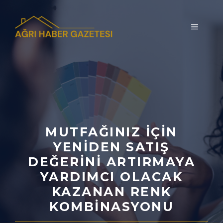
İçeriğe
atla
MENÜ
MUTFAĞINIZ IÇIN
YENIDEN SATIŞ
DEĞERINI ARTIRMAYA
YARDIMCI OLACAK
KAZANAN RENK
KOMBINASYONU