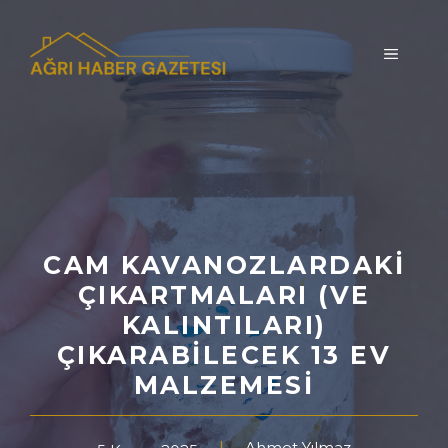
İçeriğe
atla
MENÜ
CAM KAVANOZLARDAKI
ÇIKARTMALARI (VE
KALINTILARI)
ÇIKARABILECEK 13 EV
MALZEMESI
Ahmet Yılmaz