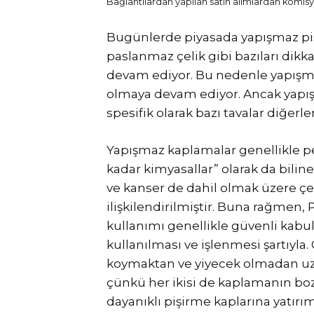
Bağlantılardan yapılan satın alımlardan komisyo
Bugünlerde piyasada yapışmaz pişi
paslanmaz çelik gibi bazıları dikk
devam ediyor. Bu nedenle yapışma
olmaya devam ediyor. Ancak yapış
spesifik olarak bazı tavalar diğerl
Yapışmaz kaplamalar genellikle per-
kadar kimyasallar” olarak da biline
ve kanser de dahil olmak üzere çeşi
ilişkilendirilmiştir. Buna rağmen,
kullanımı genellikle güvenli kabul
kullanılması ve işlenmesi şartıyla
koymaktan ve yiyecek olmadan uzu
çünkü her ikisi de kaplamanın bozu
dayanıklı pişirme kaplarına yatı