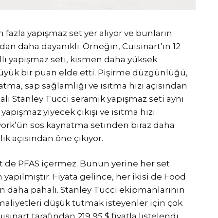
n fazla yapışmaz set yer alıyor ve bunların
n daha dayanıklı. Örneğin, Cuisinart’ın 12
llı yapışmaz seti, kısmen daha yüksek
üyük bir puan elde etti. Pişirme düzgünlüğü,
atma, sap sağlamlığı ve ısıtma hızı açısından
rçalı Stanley Tucci seramik yapışmaz seti aynı
apışmaz yiyecek çıkışı ve ısıtma hızı
work’ün sos kaynatma setinden biraz daha
lık açısından öne çıkıyor.
t de PFAS içermez. Bunun yerine her set
pılmıştır. Fiyata gelince, her ikisi de Food
n daha pahalı. Stanley Tucci ekipmanlarının
 maliyetleri düşük tutmak isteyenler için çok
sinart tarafından 219,95 $ fiyatla listelendi.