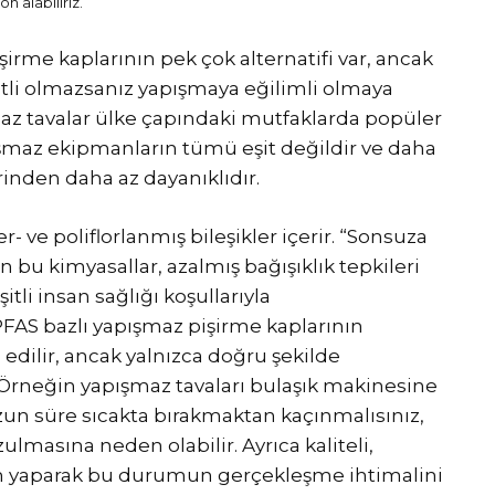
n alabiliriz.
rme kaplarının pek çok alternatifi var, ancak
atli olmazsanız yapışmaya eğilimli olmaya
z tavalar ülke çapındaki mutfaklarda popüler
maz ekipmanların tümü eşit değildir ve daha
erinden daha az dayanıklıdır.
 ve poliflorlanmış bileşikler içerir. “Sonsuza
n bu kimyasallar, azalmış bağışıklık tepkileri
tli insan sağlığı koşullarıyla
 PFAS bazlı yapışmaz pişirme kaplarının
 edilir, ancak yalnızca doğru şekilde
. Örneğin yapışmaz tavaları bulaşık makinesine
n süre sıcakta bırakmaktan kaçınmalısınız,
lmasına neden olabilir. Ayrıca kaliteli,
rım yaparak bu durumun gerçekleşme ihtimalini