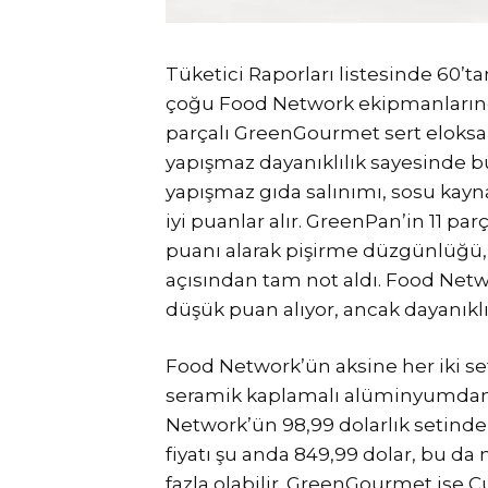
Tüketici Raporları listesinde 60’ta
çoğu Food Network ekipmanlarında
parçalı GreenGourmet sert eloksa
yapışmaz dayanıklılık sayesinde b
yapışmaz gıda salınımı, sosu kayn
iyi puanlar alır. GreenPan’in 11 pa
puanı alarak pişirme düzgünlüğü, y
açısından tam not aldı. Food Net
düşük puan alıyor, ancak dayanıklı
Food Network’ün aksine her iki se
seramik kaplamalı alüminyumdan ya
Network’ün 98,99 dolarlık setinde
fiyatı şu anda 849,99 dolar, bu da
fazla olabilir. GreenGourmet ise Cui