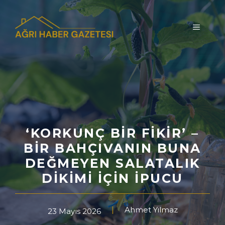
İçeriğe
atla
MENÜ
‘KORKUNÇ BIR FIKIR’ –
BIR BAHÇIVANIN BUNA
DEĞMEYEN SALATALIK
DIKIMI İÇIN İPUCU
Ahmet Yılmaz
23 Mayıs 2026