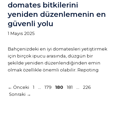
domates bitkilerini
yeniden düzenlemenin en
güvenli yolu
1 Mayıs 2025
Bahçenizdeki en iyi domatesleri yetiştirmek
için birçok ipucu arasında, düzgün bir
şekilde yeniden düzenlendiğinden emin
olmak özellikle önemli olabilir. Repoting
Sayfa
Sayfa
Sayfa
Sayfa
Sayfa
←
Önceki
1
…
179
180
181
…
226
Sonraki
→