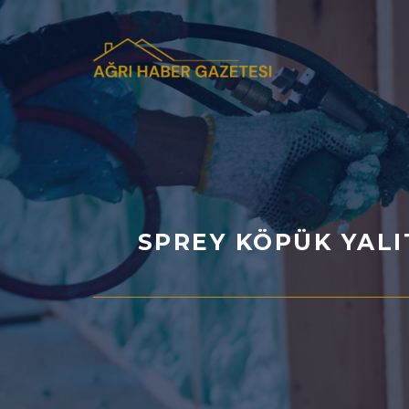
İçeriğe
atla
SPREY KÖPÜK YALI