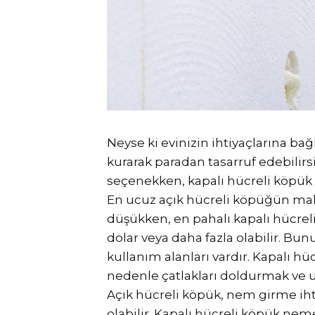
Neyse ki evinizin ihtiyaçlarına ba
kurarak paradan tasarruf edebilirs
seçenekken, kapalı hücreli köpük 
En ucuz açık hücreli köpüğün mali
düşükken, en pahalı kapalı hücrel
dolar veya daha fazla olabilir. Bun
kullanım alanları vardır. Kapalı hü
nedenle çatlakları doldurmak ve ul
Açık hücreli köpük, nem girme ih
olabilir. Kapalı hücreli köpük neme 