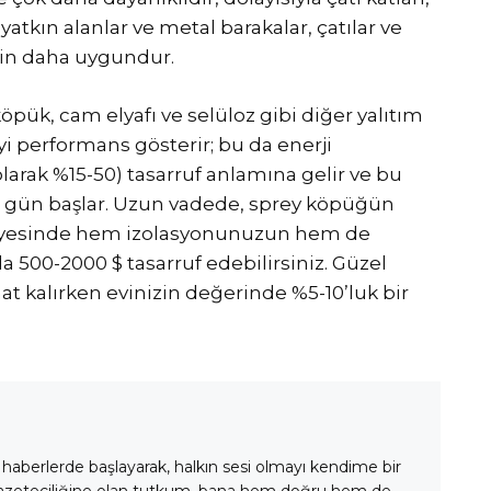
atkın alanlar ve metal barakalar, çatılar ve
in daha uygundur.
köpük, cam elyafı ve selüloz gibi diğer yalıtım
 performans gösterir; bu da enerji
olarak %15-50) tasarruf anlamına gelir ve bu
ız gün başlar. Uzun vadede, sprey köpüğün
sayesinde hem izolasyonunuzun hem de
a 500-2000 $ tasarruf edebilirsiniz. Güzel
hat kalırken evinizin değerinde %5-10’luk bir
 haberlerde başlayarak, halkın sesi olmayı kendime bir
gazeteciliğine olan tutkum, bana hem doğru hem de