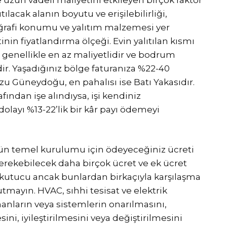
tılacak alanın boyutu ve erişilebilirliği,
coğrafi konumu ve yalıtım malzemesi yer
nin fiyatlandırma ölçeği. Evin yalıtılan kısmı
ı genellikle en az maliyetlidir ve bodrum
ir. Yaşadığınız bölge faturanıza %22-40
uzu Güneydoğu, en pahalısı ise Batı Yakasıdır.
fından işe alındıysa, işi kendiniz
layı %13-22’lik bir kâr payı ödemeyi
ün temel kurulumu için ödeyeceğiniz ücreti
gerekebilecek daha birçok ücret ve ek ücret
orkutucu ancak bunlardan birkaçıyla karşılaşma
mayın. HVAC, sıhhi tesisat ve elektrik
anların veya sistemlerin onarılmasını,
sini, iyileştirilmesini veya değiştirilmesini