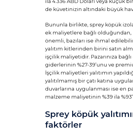
ila 4.336 ABD Doları veya küçük bi
de küvetinizin altındaki büyük hav
Bununla birlikte, sprey köpük izo
ek maliyetlere bağlı olduğundan, 
önemli, bazıları ise ihmal edilebi
yalıtım kitlerinden birini satın a
işçilik maliyetidir. Pazarınıza bağlı o
giderlerinin %27-39’unu ve premium,
İşçilik maliyetleri yalıtımın yapıl
yalıtılmamış bir çatı katına uyg
duvarlarına uygulanması ise en pah
malzeme maliyetinin %39 ila %93’
Sprey köpük yalıtımı
faktörler