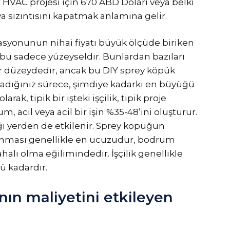
r HVAC projesi için 670 ABD Doları veya belki
a sızıntısını kapatmak anlamına gelir.
lasyonunun nihai fiyatı büyük ölçüde biriken
bu sadece yüzeyseldir. Bunlardan bazıları
lir düzeydedir, ancak bu DIY sprey köpük
lmadığınız sürece, şimdiye kadarki en büyüğü
larak, tipik bir işteki işçilik, tipik proje
 acil veya acil bir işin %35-48’ini oluşturur.
dığı yerden de etkilenir. Sprey köpüğün
ulanması genellikle en ucuzudur, bodrum
alı olma eğilimindedir. İşçilik genellikle
ü kadardır.
nın maliyetini etkileyen