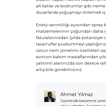
alt katlar ve bodrumlar gibi neme y
duvarlarda yoğuşmayı önlemek iç
Enerji verimliliği açısından sprey 
malzemelerinin çoğundan daha iyi
faturalarınızdan (yılda potansiyel 
tasarruflar püskürtmeyi yaptığın
üstün nem yönetimi özellikleri 
evinizin bakım masraflarından yıld
yalıtımlı alanınızda son derece ra
artış bile görebilirsiniz.
Ahmet Yılmaz
Gazetecilik kariyerime yerel
görev edindim. Araştırma 