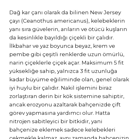
Dağ kar çanı olarak da bilinen New Jersey
çayı (Ceanothus americanus), kelebeklerin
yanı sıra güvelerin, arıların ve ötücü kuşların
da kesinlikle bayıldığı çiçekli bir çalıdır.
İlkbahar ve yaz boyunca beyaz, krem ​​ve
pembe gibi çeşitli renklerde uzun ömürlü,
narin çiçeklerle çiçek açar. Maksimum 5 fit
yüksekliğe sahip, yalnızca 3 fit uzunluğa
kadar büyüme eğiliminde olan, genel olarak
iyi huylu bir çalıdır. Nakil işlemini biraz
zorlaştıran derin bir kök sistemine sahiptir,
ancak erozyonu azaltarak bahçenizde çift
görev yapmasına yardımcı olur. Hatta
nitrojen sabitleyici bir bitkidir, yani
bahçenize eklemek sadece kelebekleri
çekmekle kalmaz, aynı zamanda bahçenizin