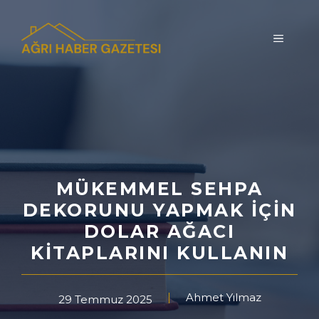
İçeriğe
atla
MENÜ
MÜKEMMEL SEHPA
DEKORUNU YAPMAK IÇIN
DOLAR AĞACI
KITAPLARINI KULLANIN
Ahmet Yılmaz
29 Temmuz 2025