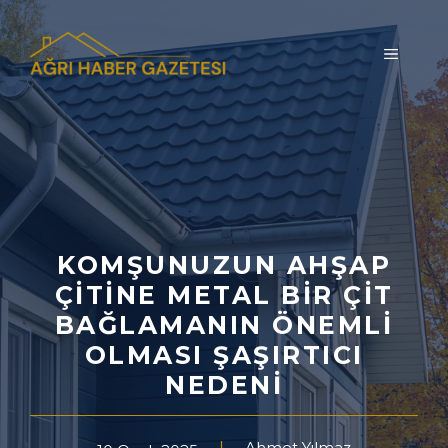
İçeriğe
atla
MENÜ
KOMŞUNUZUN AHŞAP
ÇITINE METAL BIR ÇIT
BAĞLAMANIN ÖNEMLI
OLMASI ŞAŞIRTICI
NEDENI
Ahmet Yılmaz