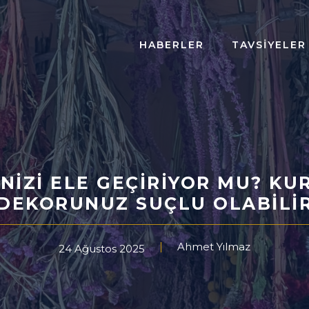
HABERLER
TAVSIYELER
NIZI ELE GEÇIRIYOR MU? K
DEKORUNUZ SUÇLU OLABILI
Ahmet Yılmaz
24 Ağustos 2025