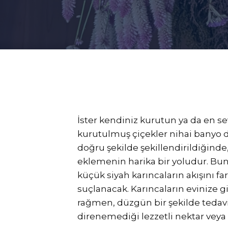
İster kendiniz kurutun ya da en s
kurutulmuş çiçekler nihai banyo d
doğru şekilde şekillendirildiğinde
eklemenin harika bir yoludur. Bun
küçük siyah karıncaların akışını f
suçlanacak. Karıncaların evinize g
rağmen, düzgün bir şekilde tedavi
direnemediği lezzetli nektar veya p