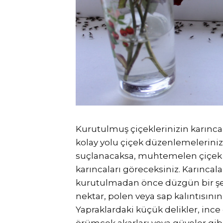
Kurutulmuş çiçeklerinizin karınc
kolay yolu çiçek düzenlemelerinizi
suçlanacaksa, muhtemelen çiçek a
karıncaları göreceksiniz. Karıncal
kurutulmadan önce düzgün bir şe
nektar, polen veya sap kalıntısı
Yapraklardaki küçük delikler, ince 
örümcek akarları veya güveler gib