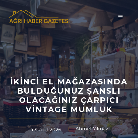
İçeriğe
atla
MENÜ
İKINCI EL MAĞAZASINDA
BULDUĞUNUZ ŞANSLI
OLACAĞINIZ ÇARPICI
VINTAGE MUMLUK
Ahmet Yılmaz
4 Şubat 2026