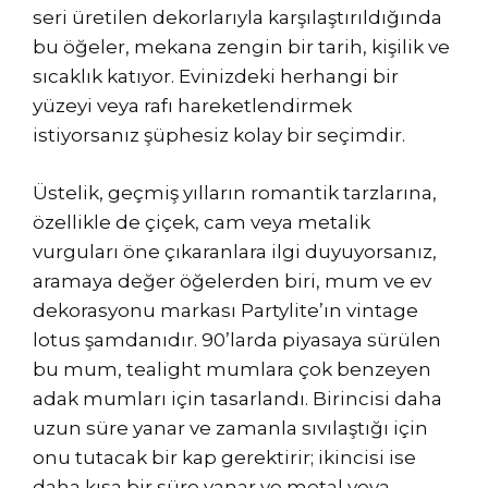
seri üretilen dekorlarıyla karşılaştırıldığında
bu öğeler, mekana zengin bir tarih, kişilik ve
sıcaklık katıyor. Evinizdeki herhangi bir
yüzeyi veya rafı hareketlendirmek
istiyorsanız şüphesiz kolay bir seçimdir.
Üstelik, geçmiş yılların romantik tarzlarına,
özellikle de çiçek, cam veya metalik
vurguları öne çıkaranlara ilgi duyuyorsanız,
aramaya değer öğelerden biri, mum ve ev
dekorasyonu markası Partylite’ın vintage
lotus şamdanıdır. 90’larda piyasaya sürülen
bu mum, tealight mumlara çok benzeyen
adak mumları için tasarlandı. Birincisi daha
uzun süre yanar ve zamanla sıvılaştığı için
onu tutacak bir kap gerektirir; ikincisi ise
daha kısa bir süre yanar ve metal veya