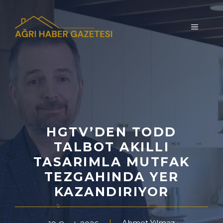
İçeriğe
atla
MENÜ
HGTV’DEN TODD
TALBOT AKILLI
TASARIMLA MUTFAK
TEZGAHINDA YER
KAZANDIRIYOR
Ahmet Yılmaz