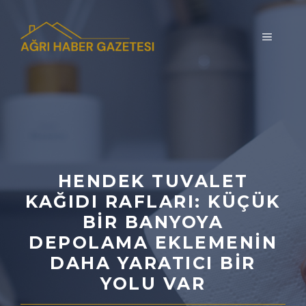
İçeriğe
atla
MENÜ
HENDEK TUVALET
KAĞIDI RAFLARI: KÜÇÜK
BIR BANYOYA
DEPOLAMA EKLEMENIN
DAHA YARATICI BIR
YOLU VAR