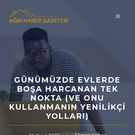
İçeriğe
atla
MENÜ
GÜNÜMÜZDE EVLERDE
BOŞA HARCANAN TEK
NOKTA (VE ONU
KULLANMANIN YENILIKÇI
YOLLARI)
Ahmet Yılmaz