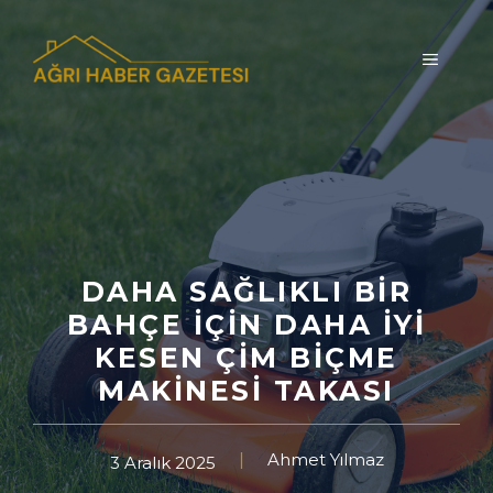
İçeriğe
atla
MENÜ
DAHA SAĞLIKLI BIR
BAHÇE İÇIN DAHA İYI
KESEN ÇIM BIÇME
MAKINESI TAKASI
Ahmet Yılmaz
3 Aralık 2025