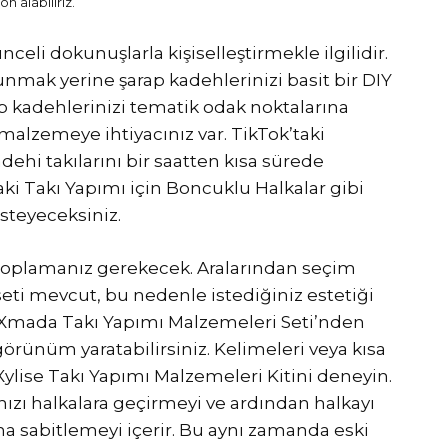
n alabiliriz.
ünceli dokunuşlarla kişiselleştirmekle ilgilidir.
unmak yerine şarap kadehlerinizi basit bir DIY
ap kadehlerinizi tematik odak noktalarına
malzemeye ihtiyacınız var. TikTok’taki
dehi takılarını bir saatten kısa sürede
ki Takı Yapımı için Boncuklu Halkalar gibi
isteyeceksiniz.
 toplamanız gerekecek. Aralarından seçim
eti mevcut, bu nedenle istediğiniz estetiği
 Xmada Takı Yapımı Malzemeleri Seti’nden
görünüm yaratabilirsiniz. Kelimeleri veya kısa
Xylise Takı Yapımı Malzemeleri Kitini deneyin.
ızı halkalara geçirmeyi ve ardından halkayı
ına sabitlemeyi içerir. Bu aynı zamanda eski