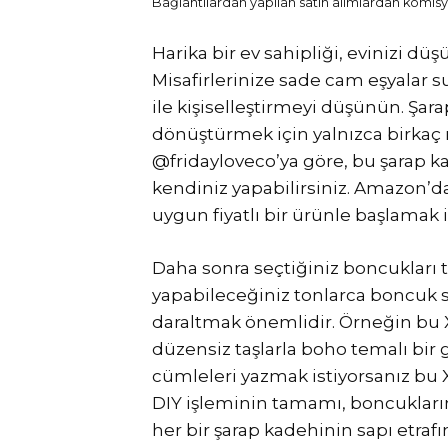
Bağlantılardan yapılan satın alımlardan komisyo
Harika bir ev sahipliği, evinizi düş
Misafirlerinize sade cam eşyalar s
ile kişiselleştirmeyi düşünün. Şar
dönüştürmek için yalnızca birkaç 
@fridayloveco’ya göre, bu şarap ka
kendiniz yapabilirsiniz. Amazon’da
uygun fiyatlı bir ürünle başlamak 
Daha sonra seçtiğiniz boncukları
yapabileceğiniz tonlarca boncuk s
daraltmak önemlidir. Örneğin bu
düzensiz taşlarla boho temalı bir 
cümleleri yazmak istiyorsanız bu 
DIY işleminin tamamı, boncukların
her bir şarap kadehinin sapı etraf