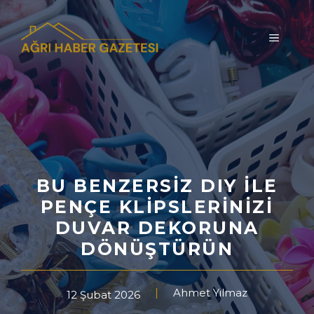
İçeriğe
atla
MENÜ
BU BENZERSIZ DIY ILE
PENÇE KLIPSLERINIZI
DUVAR DEKORUNA
DÖNÜŞTÜRÜN
Ahmet Yılmaz
12 Şubat 2026