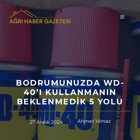
İçeriğe
atla
MENÜ
BODRUMUNUZDA WD-
40’I KULLANMANIN
BEKLENMEDIK 5 YOLU
Ahmet Yılmaz
27 Aralık 2024