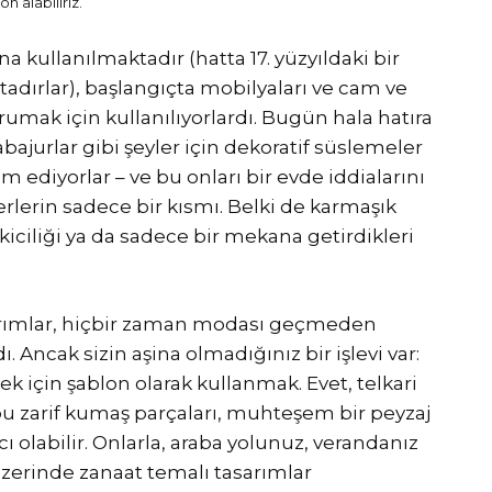
n alabiliriz.
na kullanılmaktadır (hatta 17. yüzyıldaki bir
adırlar), başlangıçta mobilyaları ve cam ve
umak için kullanılıyorlardı. Bugün hala hatıra
bajurlar gibi şeyler için dekoratif süslemeler
 ediyorlar – ve bu onları bir evde iddialarını
rlerin sadece bir kısmı. Belki de karmaşık
iciliği ya da sadece bir mekana getirdikleri
asarımlar, hiçbir zaman modası geçmeden
ı. Ancak sizin aşina olmadığınız bir işlevi var:
ek için şablon olarak kullanmak. Evet, telkari
bu zarif kumaş parçaları, muhteşem bir peyzaj
ı olabilir. Onlarla, araba yolunuz, verandanız
 üzerinde zanaat temalı tasarımlar