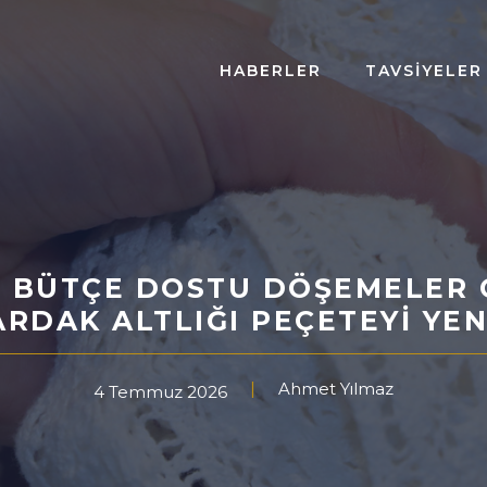
HABERLER
TAVSIYELER
ILE BÜTÇE DOSTU DÖŞEMELER
ARDAK ALTLIĞI PEÇETEYI YE
Ahmet Yılmaz
4 Temmuz 2026