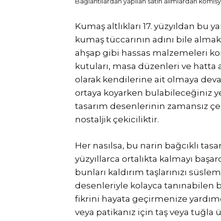
Bağlantılardan yapılan satın alımlardan komisyo
Kumaş altlıkları 17. yüzyıldan bu ya
kumaş tüccarının adını bile almakt
ahşap gibi hassas malzemeleri kor
kutuları, masa düzenleri ve hatta a
olarak kendilerine ait olmaya devam
ortaya koyarken bulabileceğiniz ye
tasarım desenlerinin zamansız çek
nostaljik çekiciliktir.
Her nasılsa, bu narin bağcıklı t
yüzyıllarca ortalıkta kalmayı başard
bunları kaldırım taşlarınızı süslem
desenleriyle kolayca tanınabilen 
fikrini hayata geçirmenize yardımc
veya patikanız için taş veya tuğla