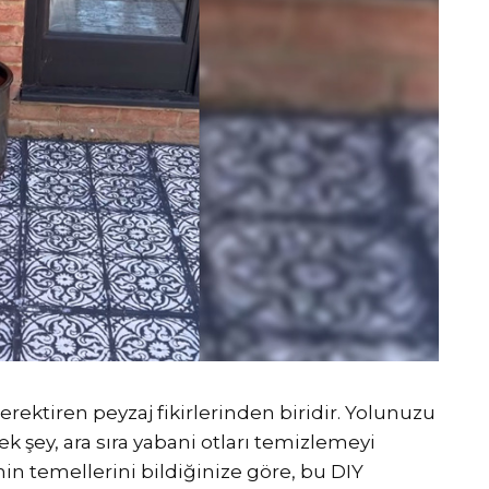
erektiren peyzaj fikirlerinden biridir. Yolunuzu
 şey, ara sıra yabani otları temizlemeyi
inin temellerini bildiğinize göre, bu DIY