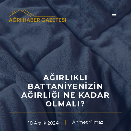
İçeriğe
atla
MENÜ
AĞIRLIKLI
BATTANIYENIZIN
AĞIRLIĞI NE KADAR
OLMALI?
Ahmet Yılmaz
18 Aralık 2024