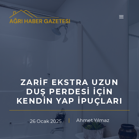
İçeriğe
atla
MENÜ
ZARIF EKSTRA UZUN
DUŞ PERDESI İÇIN
KENDIN YAP İPUÇLARI
Ahmet Yılmaz
26 Ocak 2025