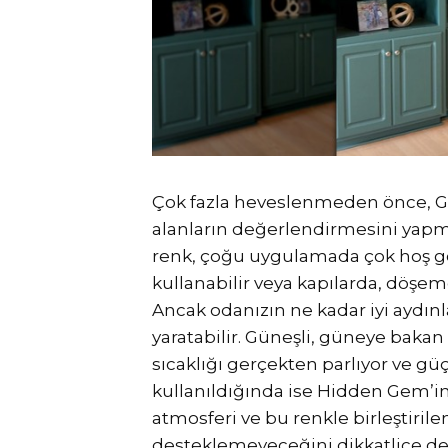
Çok fazla heveslenmeden önce, Gi
alanların değerlendirmesini yapma
renk, çoğu uygulamada çok hoş gö
kullanabilir veya kapılarda, döşem
Ancak odanızın ne kadar iyi aydınlat
yaratabilir. Güneşli, güneye baka
sıcaklığı gerçekten parlıyor ve güç
kullanıldığında ise Hidden Gem’in 
atmosferi ve bu renkle birleştiril
desteklemeyeceğini dikkatlice de