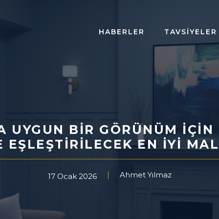
HABERLER
TAVSIYELER
 UYGUN BIR GÖRÜNÜM İÇIN B
 EŞLEŞTIRILECEK EN İYI M
Ahmet Yılmaz
17 Ocak 2026