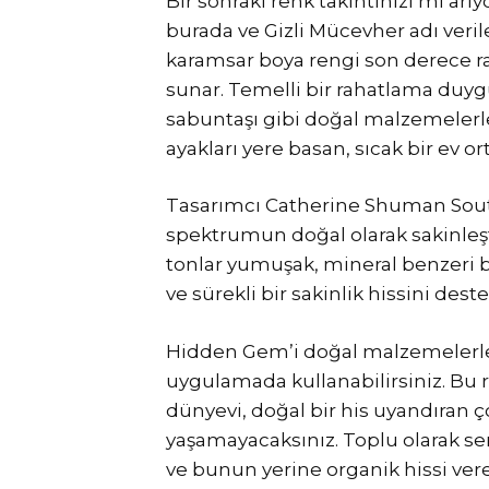
Bir sonraki renk takıntınızı mı arı
burada ve Gizli Mücevher adı veri
karamsar boya rengi son derece rah
sunar. Temelli bir rahatlama duygu
sabuntaşı gibi doğal malzemelerle g
ayakları yere basan, sıcak bir ev or
Tasarımcı Catherine Shuman Souther
spektrumun doğal olarak sakinleşt
tonlar yumuşak, mineral benzeri b
ve sürekli bir sakinlik hissini dest
Hidden Gem’i doğal malzemelerle b
uygulamada kullanabilirsiniz. Bu 
dünyevi, doğal bir his uyandıran 
yaşamayacaksınız. Toplu olarak se
ve bunun yerine organik hissi vere