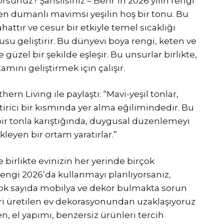
yorsunuz? Şanslısınız – Behr’in 2026 yılın rengi
len dumanlı mavimsi yeşilin hoş bir tonu. Bu
attır ve cesur bir etkiyle temel sıcaklığı
su geliştirir. Bu dünyevi boya rengi, keten ve
üzel bir şekilde eşleşir. Bu unsurlar birlikte,
tamını geliştirmek için çalışır.
n Living ile paylaştı: “Mavi-yeşil tonlar,
irici bir kısmında yer alma eğilimindedir. Bu
ir tonla karıştığında, duygusal düzenlemeyi
ekleyen bir ortam yaratırlar.”
irlikte evinizin her yerinde birçok
rengi 2026’da kullanmayı planlıyorsanız,
çok sayıda mobilya ve dekor bulmakta sorun
ri üretilen ev dekorasyonundan uzaklaşıyoruz
n, el yapımı, benzersiz ürünleri tercih