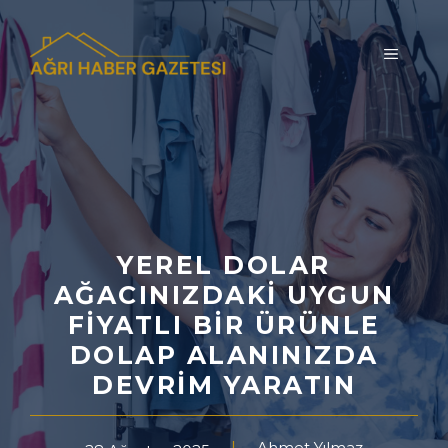
İçeriğe
atla
MENÜ
YEREL DOLAR
AĞACINIZDAKI UYGUN
FIYATLI BIR ÜRÜNLE
DOLAP ALANINIZDA
DEVRIM YARATIN
Ahmet Yılmaz