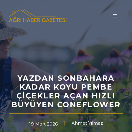
İçeriğe
atla
MENÜ
YAZDAN SONBAHARA
KADAR KOYU PEMBE
ÇIÇEKLER AÇAN HIZLI
BÜYÜYEN CONEFLOWER
Ahmet Yılmaz
19 Mart 2026