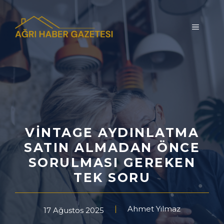
İçeriğe
atla
MENÜ
VINTAGE AYDINLATMA
SATIN ALMADAN ÖNCE
SORULMASI GEREKEN
TEK SORU
Ahmet Yılmaz
17 Ağustos 2025