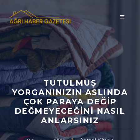
İçeriğe
atla
MENÜ
TUTULMUŞ
YORGANINIZIN ASLINDA
ÇOK PARAYA DEĞIP
DEĞMEYECEĞINI NASIL
ANLARSINIZ
Ahmet Yılmaz