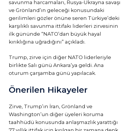
savunma harcamaları, Rusya-Ukrayna savaşı
yayınlandı
ve Grönland’ın geleceği konusundaki
gerilimleri gözler önüne seren Türkiye’deki
karşılıklı savunma ittifakı liderleri zirvesinin
ilk gününde “NATO’dan büyük hayal
kırıklığına uğradığını” açıkladı.
Trump, zirve için diğer NATO liderleriyle
birlikte Salı günü Ankara’ya geldi. Ana
oturum çarşamba günü yapılacak.
Önerilen Hikayeler
4
listenin
Zirve, Trump’ın İran, Grönland ve
öğenin
sonu
Washington’un diğer üyeleri koruma
listesi
taahhüdü konusunda anlaşmazlık yarattığı
77 yıllık ittifak için kırılgan bir zamana denk