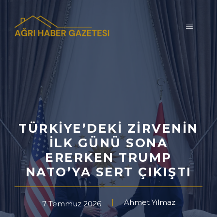
İçeriğe
atla
MENÜ
TÜRKIYE’DEKI ZIRVENIN
ILK GÜNÜ SONA
ERERKEN TRUMP
NATO’YA SERT ÇIKIŞTI
Ahmet Yılmaz
7 Temmuz 2026