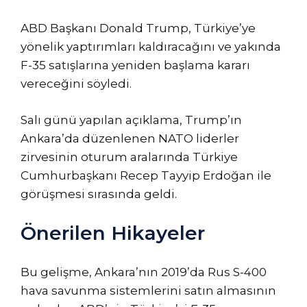
Temmuz
ABD Başkanı Donald Trump, Türkiye’ye
2026’da
yönelik yaptırımları kaldıracağını ve yakında
yayınlandı
F-35 satışlarına yeniden başlama kararı
vereceğini söyledi.
Salı günü yapılan açıklama, Trump’ın
Ankara’da düzenlenen NATO liderler
zirvesinin oturum aralarında Türkiye
Cumhurbaşkanı Recep Tayyip Erdoğan ile
görüşmesi sırasında geldi.
Önerilen Hikayeler
3
listenin
Bu gelişme, Ankara’nın 2019’da Rus S-400
öğenin
sonu
hava savunma sistemlerini satın almasının
listesi