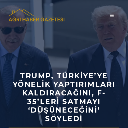
İçeriğe
atla
MENÜ
TRUMP, TÜRKIYE’YE
YÖNELIK YAPTIRIMLARI
KALDIRACAĞINI, F-
35’LERI SATMAYI
‘DÜŞÜNECEĞINI’
SÖYLEDI