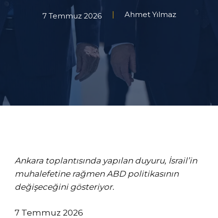
Ahmet Yılmaz
7 Temmuz 2026
Ankara toplantısında yapılan duyuru, İsrail’in
muhalefetine rağmen ABD politikasının
değişeceğini gösteriyor.
7
7 Temmuz 2026