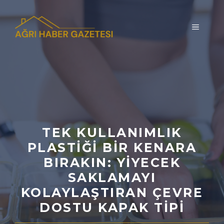
İçeriğe
atla
MENÜ
TEK KULLANIMLIK
PLASTIĞI BIR KENARA
BIRAKIN: YIYECEK
SAKLAMAYI
KOLAYLAŞTIRAN ÇEVRE
DOSTU KAPAK TIPI