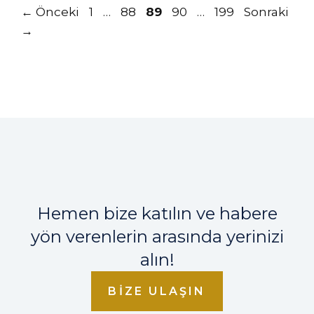
Sayfa
Sayfa
Sayfa
Sayfa
Sayfa
←
Önceki
1
…
88
89
90
…
199
Sonraki
→
Hemen bize katılın ve habere
yön verenlerin arasında yerinizi
alın!
BIZE ULAŞIN