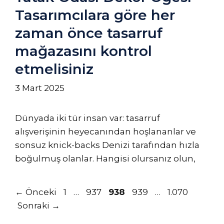
Tasarımcılara göre her
zaman önce tasarruf
mağazasını kontrol
etmelisiniz
3 Mart 2025
Dünyada iki tür insan var: tasarruf
alışverişinin heyecanından hoşlananlar ve
sonsuz knick-backs Denizi tarafından hızla
boğulmuş olanlar. Hangisi olursanız olun,
Sayfa
Sayfa
Sayfa
Sayfa
Sayfa
←
Önceki
1
…
937
938
939
…
1.070
Sonraki
→