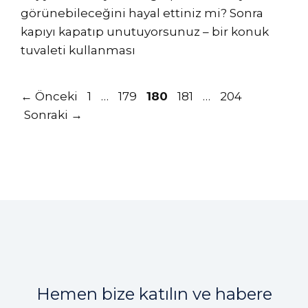
görünebileceğini hayal ettiniz mi? Sonra
kapıyı kapatıp unutuyorsunuz – bir konuk
tuvaleti kullanması
Sayfa
Sayfa
Sayfa
Sayfa
Sayfa
←
Önceki
1
…
179
180
181
…
204
Sonraki
→
Hemen bize katılın ve habere