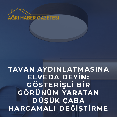
İçeriğe
atla
MENÜ
TAVAN AYDINLATMASINA
ELVEDA DEYIN:
GÖSTERIŞLI BIR
GÖRÜNÜM YARATAN
DÜŞÜK ÇABA
HARCAMALI DEĞIŞTIRME