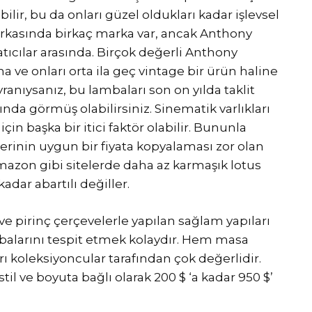
ebilir, bu da onları güzel oldukları kadar işlevsel
n arkasında birkaç marka var, ancak Anthony
atıcılar arasında. Birçok değerli Anthony
a ve onları orta ila geç vintage bir ürün haline
anıysanız, bu lambaları son on yılda taklit
nda görmüş olabilirsiniz. Sinematik varlıkları
in başka bir itici faktör olabilir. Bununla
icilerinin uygun bir fiyata kopyalaması zor olan
mazon gibi sitelerde daha az karmaşık lotus
adar abartılı değiller.
ve pirinç çerçevelerle yapılan sağlam yapıları
balarını tespit etmek kolaydır. Hem masa
 koleksiyoncular tarafından çok değerlidir.
til ve boyuta bağlı olarak 200 $ ‘a kadar 950 $’