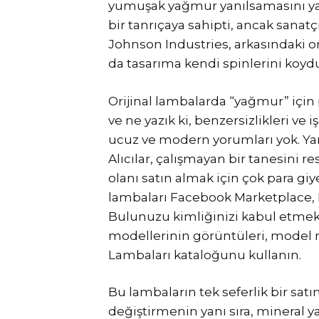
yumuşak yağmur yanılsamasını yar
bir tanrıçaya sahipti, ancak sanatç
Johnson Industries, arkasındaki or
da tasarıma kendi spinlerini koyd
Orijinal lambalarda “yağmur” için pl
ve ne yazık ki, benzersizlikleri ve 
ucuz ve modern yorumları yok. Yani,
Alıcılar, çalışmayan bir tanesini 
olanı satın almak için çok para gi
lambaları Facebook Marketplace, Eb
Bulunuzu kimliğinizi kabul etmek i
modellerinin görüntüleri, model 
Lambaları kataloğunu kullanın.
Bu lambaların tek seferlik bir s
değiştirmenin yanı sıra, mineral 