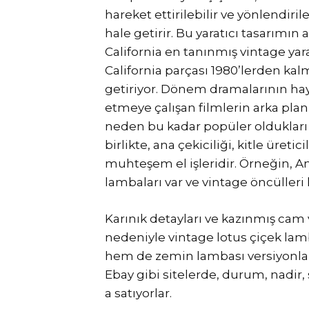
hareket ettirilebilir ve yönlendiril
hale getirir. Bu yaratıcı tasarımı
California en tanınmış vintage yar
California parçası 1980’lerden kalm
getiriyor. Dönem dramalarının hayr
etmeye çalışan filmlerin arka planı
neden bu kadar popüler oldukları iç
birlikte, ana çekiciliği, kitle üret
muhteşem el işleridir. Örneğin, A
lambaları var ve vintage öncülleri k
Karınık detayları ve kazınmış cam 
nedeniyle vintage lotus çiçek lam
hem de zemin lambası versiyonları
Ebay gibi sitelerde, durum, nadir, s
a satıyorlar.