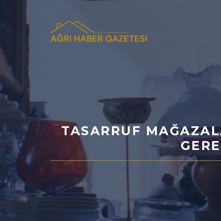
İçeriğe
atla
TASARRUF MAĞAZAL
GERE