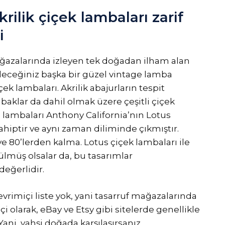
krilik çiçek lambaları zarif
i
ağazalarında izleyen tek doğadan ilham alan
ileceğiniz başka bir güzel vintage lamba
çek lambaları. Akrilik abajurların tespit
mbaklar da dahil olmak üzere çeşitli çiçek
a lambaları Anthony California’nın Lotus
hiptir ve aynı zaman diliminde çıkmıştır.
ve 80’lerden kalma. Lotus çiçek lambaları ile
lmüş olsalar da, bu tasarımlar
değerlidir.
evrimiçi liste yok, yani tasarruf mağazalarında
içi olarak, eBay ve Etsy gibi sitelerde genellikle
. Yani, vahşi doğada karşılaşırsanız,