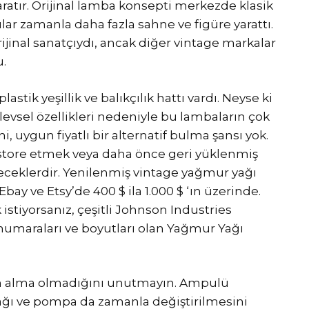
atır. Orijinal lamba konsepti merkezde klasik
ılar zamanla daha fazla sahne ve figüre yarattı.
ijinal sanatçıydı, ancak diğer vintage markalar
u.
astik yeşillik ve balıkçılık hattı vardı. Neyse ki
işlevsel özellikleri nedeniyle bu lambaların çok
 uygun fiyatlı bir alternatif bulma şansı yok.
restore etmek veya daha önce geri yüklenmiş
yeceklerdir. Yenilenmiş vintage yağmur yağı
ay ve Etsy’de 400 $ ila 1.000 $ ‘ın üzerinde.
stiyorsanız, çeşitli Johnson Industries
numaraları ve boyutları olan Yağmur Yağı
atın alma olmadığını unutmayın. Ampulü
yağı ve pompa da zamanla değiştirilmesini