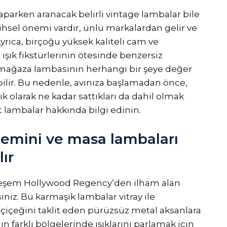
aparken aranacak belirli vintage lambalar bile
ihsel önemi vardır, ünlü markalardan gelir ve
 Ayrıca, birçoğu yüksek kaliteli cam ve
ışık fikstürlerinin ötesinde benzersiz
ir mağaza lambasının herhangi bir şeye değer
ilir. Bu nedenle, avınıza başlamadan önce,
pik olarak ne kadar sattıkları da dahil olmak
 lambalar hakkında bilgi edinin.
zemini ve masa lambaları
lır
teşem Hollywood Regency’den ilham alan
iniz. Bu karmaşık lambalar vitray ile
s çiçeğini taklit eden pürüzsüz metal aksanlara
nın farklı bölgelerinde ışıklarını parlamak için