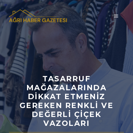
İçeriğe
atla
MENÜ
TASARRUF
MAĞAZALARINDA
DIKKAT ETMENIZ
GEREKEN RENKLI VE
DEĞERLI ÇIÇEK
VAZOLARI