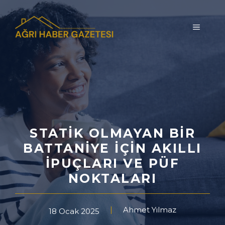
İçeriğe
atla
MENÜ
STATIK OLMAYAN BIR
BATTANIYE İÇIN AKILLI
İPUÇLARI VE PÜF
NOKTALARI
Ahmet Yılmaz
18 Ocak 2025