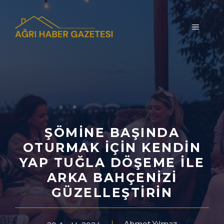
İçeriğe
atla
MENÜ
ŞÖMINE BAŞINDA
OTURMAK İÇIN KENDIN
YAP TUĞLA DÖŞEME ILE
ARKA BAHÇENIZI
GÜZELLEŞTIRIN
Ahmet Yılmaz