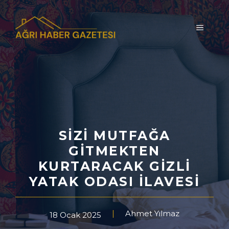
İçeriğe
atla
MENÜ
SIZI MUTFAĞA
GITMEKTEN
KURTARACAK GIZLI
YATAK ODASI İLAVESI
Ahmet Yılmaz
18 Ocak 2025