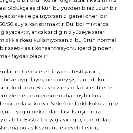
si oldukça asidiktir, bu yüzden biraz uzun bir
az sirke ile çalışıyorsanız, genel öneri bir
0/50 suyla karıştırmaktır. Bu, bol miktarda
layacaktır, ancak sildiğiniz yüzeye zarar
emizlik sirkesi kullanıyorsanız, bu ürün normal
bir asetik asit konsantrasyonu içerdiğinden,
ak faydalı olabilir.
kullanın. Gerekirse bir yama testi yapın,
r beze uygulayın, bir sprey şişesine dökün
sını doldurun. Bu aynı zamanda eklentilerle
Y temizleme ürünlerinde daha hoş bir koku
 miktarda koku var. Sirke’nin farklı kokusu göz
uçucu yağın birkaç damlası, karışımınızı
 olabilir. Ekstra bir yağlayıcı güç için, dolap
ırtma bulaşık sabunu ekleyebilirsiniz.