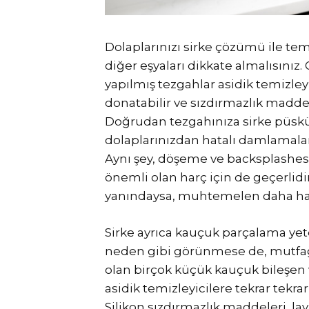
Dolaplarınızı sirke çözümü ile te
diğer eşyaları dikkate almalısınız.
yapılmış tezgahlar asidik temizley
donatabilir ve sızdırmazlık maddes
Doğrudan tezgahınıza sirke püskü
dolaplarınızdan hatalı damlamalar
Aynı şey, döşeme ve backsplashe
önemli olan harç için de geçerlid
yanındaysa, muhtemelen daha hafif
Sirke ayrıca kauçuk parçalama yete
neden gibi görünmese de, mutfağı
olan birçok küçük kauçuk bileşen 
asidik temizleyicilere tekrar tekra
Silikon sızdırmazlık maddeleri, lav