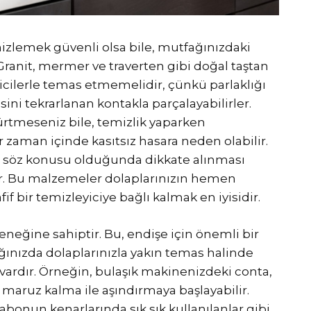
mizlemek güvenli olsa bile, mutfağınızdaki
 Granit, mermer ve traverten gibi doğal taştan
icilerle temas etmemelidir, çünkü parlaklığı
ini tekrarlanan kontakla parçalayabilirler.
rtmeseniz bile, temizlik yaparken
 zaman içinde kasıtsız hasara neden olabilir.
s söz konusu olduğunda dikkate alınması
ir. Bu malzemeler dolaplarınızın hemen
 bir temizleyiciye bağlı kalmak en iyisidir.
neğine sahiptir. Bu, endişe için önemli bir
nızda dolaplarınızla yakın temas halinde
vardır. Örneğin, bulaşık makinenizdeki conta,
r maruz kalma ile aşındırmaya başlayabilir.
abonun kenarlarında sık sık kullanılanlar gibi,