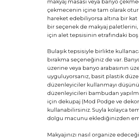
makyaj masası veya banyo çekmecen
çekmecenin içine tam olarak otur
hareket edebiliyorsa altına bir kat
bir seçenek de makyaj paletlerini,
için alet tepsisinin etrafındaki bo
Bulaşık tepsisiyle birlikte kullan
bırakma seçeneğiniz de var. Bany
üzerine veya banyo arabasının üzer
uyguluyorsanız, basit plastik düze
düzenleyiciler kullanmayı düşün
düzenleyicileri bambudan yapılmışt
için dekupaj (Mod Podge ve dekora
kullanabilirsiniz. Suyla kolayca t
dolgu macunu eklediğinizden em
Makyajınızı nasıl organize edece