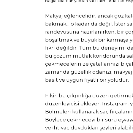
Bağlantılardan yapılan satın alımlardan komisyo
Makyaj eğlencelidir, ancak göz kal
bakmak… o kadar da değil. İster sa
randevusuna hazırlanırken, bir çö
boşaltmak ve büyük bir karmaşa y
fikri değildir. Tüm bu deneyimi d
bu çözüm mutfak koridorunda sakla
çekmecelerinize çatallarınızı bıç
zamanda güzellik odanızı, makya
basit ve uygun fiyatlı bir yoludur.
Fikir, bu çılgınlığa düzen getir
düzenleyicisi ekleyen Instagram y
Bölmeleri kullanarak saç fırçalarını, 
Böylece çekmeceyi bir sürü eşyaya
ve ihtiyaç duydukları şeyleri alabi