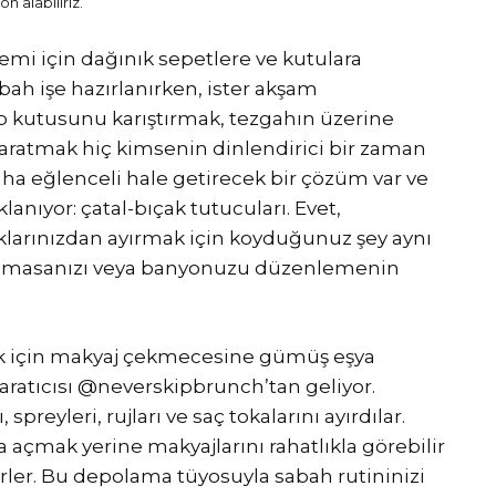
n alabiliriz.
emi için dağınık sepetlere ve kutulara
bah işe hazırlanırken, ister akşam
p kutusunu karıştırmak, tezgahın üzerine
aratmak hiç kimsenin dinlendirici bir zaman
aha eğlenceli hale getirecek bir çözüm var ve
nıyor: çatal-bıçak tutucuları. Evet,
aklarınızdan ayırmak için koyduğunuz şey aynı
j masanızı veya banyonuzu düzenlemenin
mek için makyaj çekmecesine gümüş eşya
aratıcısı @neverskipbrunch’tan geliyor.
spreyleri, rujları ve saç tokalarını ayırdılar.
 açmak yerine makyajlarını rahatlıkla görebilir
lirler. Bu depolama tüyosuyla sabah rutininizi