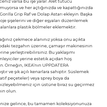
iz varsa bu işe yarar. Alet tutucu
muyorsa ve her açtığınızda ve kapattığınızda
 Gorilla Grip Raf ve Dolap Astarı ekleyin. Başka
 oje şişelerini ve diğer eşyaları düzenlemek
ş alanlara plastik bölmeler eklemektir.
acağınız çekmece alanınız yoksa onu açıkta
odaki tezgahın üzerine, çamaşır makinesinin
ine yerleştirebilirsiniz. Bu yaklaşımı
nleyiciler yerine estetik açıdan hoş
ün. Örneğin, IKEA’nın UPPDATERA
ır ve şık açılı kenarlara sahiptir. Süslemek
tif peçeteler) veya sprey boya da
emizleyebilmeniz için üstüne biraz su geçirmez
in olun.
ğinize gelince, bu tamamen koleksiyonunuza