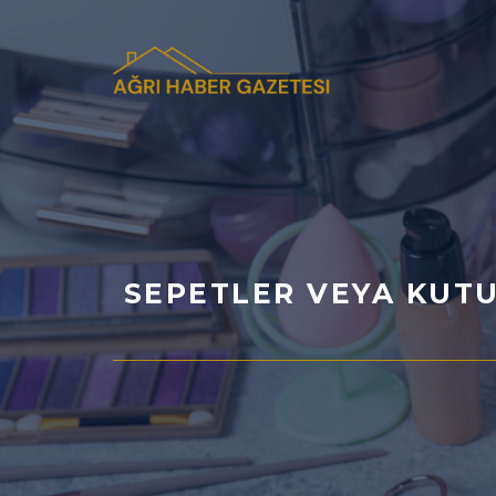
İçeriğe
atla
SEPETLER VEYA KUTU