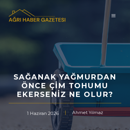
İçeriğe
atla
MENÜ
SAĞANAK YAĞMURDAN
ÖNCE ÇIM TOHUMU
EKERSENIZ NE OLUR?
Ahmet Yılmaz
1 Haziran 2026