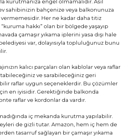
yla kurutmanıza engel olmamalıdır. Asıl
 ev sahibinizin bahçenize veya balkonunuza
 vermemesidir. Her ne kadar daha titiz
“kuruma hakkı” olan bir bölgede yaşayıp
havada çamaşır yıkama iplerini yasa dışı hale
belediyesi var, dolayısıyla topluluğunuz bunu
ir.
ınızın kalıcı parçaları olan kablolar veya raflar
uzatabileceğiniz ve sarabileceğiniz geri
abilir raflar uygun seçeneklerdir. Bu çözümler
in en iyisidir. Gerektiğinde balkonda
te raflar ve kordonlar da vardır.
lmadığında iç mekanda kurutma yapılabilir.
yleri de gizli tutar. Amazon, hem iç hem de
den tasarruf sağlayan bir çamaşır yıkama