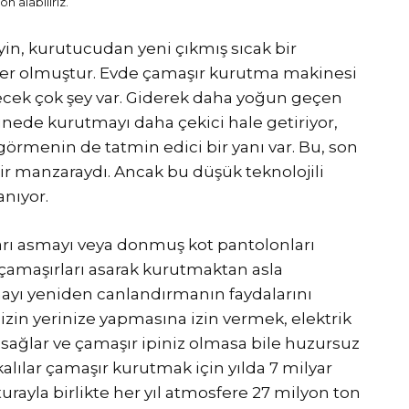
n alabiliriz.
yin, kurutucudan yeni çıkmış sıcak bir
ler olmuştur. Evde çamaşır kurutma makinesi
ek çok şey var. Giderek daha yoğun geçen
inede kurutmayı daha çekici hale getiriyor,
 görmenin de tatmin edici bir yanı var. Bu, son
ir manzaraydı. Ancak bu düşük teknolojili
nıyor.
arı asmayı veya donmuş kot pantolonları
ı çamaşırları asarak kurutmaktan asla
ayı yeniden canlandırmanın faydalarını
 sizin yerinize yapmasına izin vermek, elektrik
 sağlar ve çamaşır ipiniz olmasa bile huzursuz
kalılar çamaşır kurutmak için yılda 7 milyar
turayla birlikte her yıl atmosfere 27 milyon ton