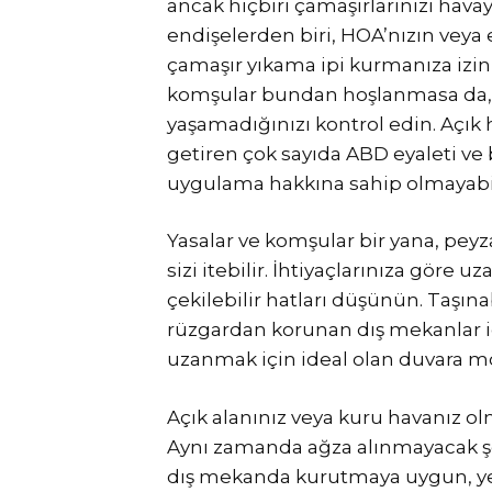
ancak hiçbiri çamaşırlarınızı hava
endişelerden biri, HOA’nızın veya
çamaşır yıkama ipi kurmanıza izin
komşular bundan hoşlanmasa da, 
yaşamadığınızı kontrol edin. Açık 
getiren çok sayıda ABD eyaleti ve 
uygulama hakkına sahip olmayabil
Yasalar ve komşular bir yana, peyzaj
sizi itebilir. İhtiyaçlarınıza göre 
çekilebilir hatları düşünün. Taşın
rüzgardan korunan dış mekanlar iç
uzanmak için ideal olan duvara mon
Açık alanınız veya kuru havanız o
Aynı zamanda ağza alınmayacak şe
dış mekanda kurutmaya uygun, yer