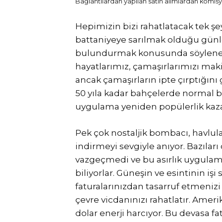
Bağlantılardan yapılan satın alımlardan komisyo
Hepimizin bizi rahatlatacak tek şe
battaniyeye sarılmak olduğu gün
bulundurmak konusunda söylenec
hayatlarımız, çamaşırlarımızı mak
ancak çamaşırların ipte çırptığını
50 yıla kadar bahçelerde normal b
uygulama yeniden popülerlik kaza
Pek çok nostaljik bombacı, havlul
indirmeyi sevgiyle anıyor. Bazılar
vazgeçmedi ve bu asırlık uygulam
biliyorlar. Güneşin ve esintinin işi
faturalarınızdan tasarruf etmenizi
çevre vicdanınızı rahatlatır. Ameri
dolar enerji harcıyor. Bu devasa fa