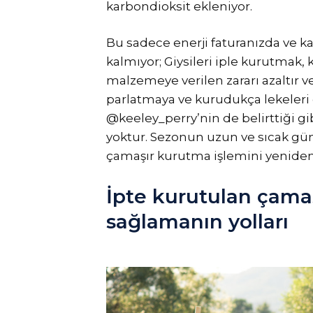
karbondioksit ekleniyor.
Bu sadece enerji faturanızda ve k
kalmıyor; Giysileri iple kurutmak
malzemeye verilen zararı azaltır 
parlatmaya ve kurudukça lekeleri ç
@keeley_perry’nin de belirttiği g
yoktur. Sezonun uzun ve sıcak günl
çamaşır kurutma işlemini yenide
İpte kurutulan çamaş
sağlamanın yolları