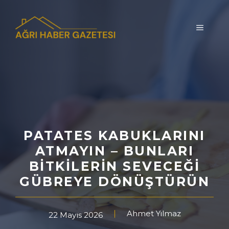
İçeriğe
atla
MENÜ
PATATES KABUKLARINI
ATMAYIN – BUNLARI
BITKILERIN SEVECEĞI
GÜBREYE DÖNÜŞTÜRÜN
Ahmet Yılmaz
22 Mayıs 2026