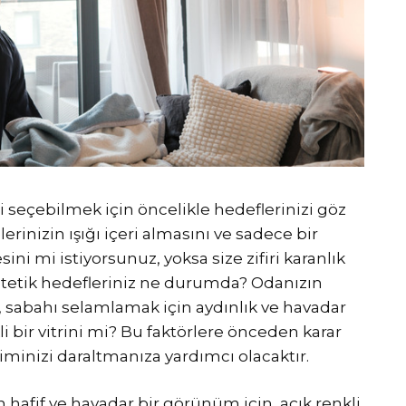
seçebilmek için öncelikle hedeflerinizi göz
inizin ışığı içeri almasını ve sadece bir
i mi istiyorsunuz, yoksa size zifiri karanlık
stetik hedefleriniz ne durumda? Odanızın
mı, sabahı selamlamak için aydınlık ve havadar
kli bir vitrini mi? Bu faktörlere önceden karar
minizi daraltmanıza yardımcı olacaktır.
 hafif ve havadar bir görünüm için, açık renkli,