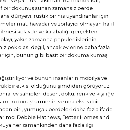
keten ve pamuk hakimdir. Bu mantıklıdır;
rif bir dokunuş sunan zamansız perde
aha dünyevi, rustik bir his uyandıranlar için
ler mat, havadar ve zorlayıcı olmayan hafif
ilmesi kolaydır ve kalabalığı gerçekten
ayı, yakın zamanda popülerliklerinin
ek olası değil, ancak evlerine daha fazla
ler için, bunun gibi basit bir dokuma kumaş
eğiştiriliyor ve bunun insanların mobilya ve
yük bir etkisi olduğunu şimdiden görüyoruz.
nra, ev sahipleri desen, doku, renk ve kişiliğe
mamen dönüştürmenin ve ona ekstra bir
ından biri, yumuşak perdeleri daha fazla ifade
Tasarımcı Debbie Mathews, Better Homes and
okuya her zamankinden daha fazla ilgi