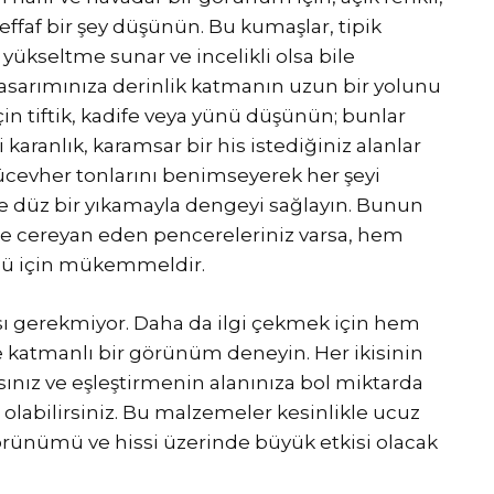
effaf bir şey düşünün. Bu kumaşlar, tipik
 yükseltme sunar ve incelikli olsa bile
tasarımınıza derinlik katmanın uzun bir yolunu
çin tiftik, kadife veya yünü düşünün; bunlar
 karanlık, karamsar bir his istediğiniz alanlar
mücevher tonlarını benimseyerek her şeyi
e düz bir yıkamayla dengeyi sağlayın. Bunun
e de cereyan eden pencereleriniz varsa, hem
olü için mükemmeldir.
ı gerekmiyor. Daha da ilgi çekmek için hem
 katmanlı bir görünüm deneyin. Her ikisinin
ksınız ve eşleştirmenin alanınıza bol miktarda
olabilirsiniz. Bu malzemeler kesinlikle ucuz
örünümü ve hissi üzerinde büyük etkisi olacak