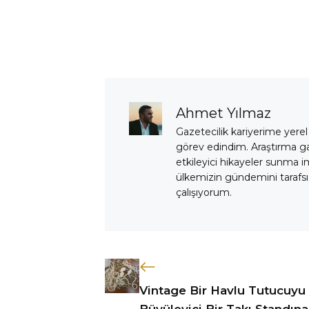
Ahmet Yılmaz
Gazetecilik kariyerime yerel
görev edindim. Araştırma 
etkileyici hikayeler sunma i
ülkemizin gündemini tarafsız
çalışıyorum.
Vintage Bir Havlu Tutucuyu
Büyüleyici Bir Takı Standına