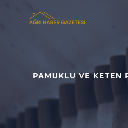
İçeriğe
atla
PAMUKLU VE KETEN 