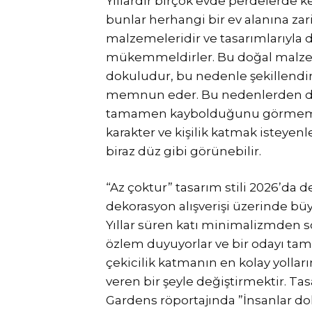
Yıllardır birçok evde perdelerde 
bunlar herhangi bir ev alanına za
malzemeleridir ve tasarımlarıyla d
mükemmeldirler. Bu doğal malzeme
dokuludur, bu nedenle şekillendir
memnun eder. Bu nedenlerden dol
tamamen kaybolduğunu görmemiz p
karakter ve kişilik katmak isteyen
biraz düz gibi görünebilir.
“Az çoktur” tasarım stili 2026’da d
dekorasyon alışverişi üzerinde bü
Yıllar süren katı minimalizmden so
özlem duyuyorlar ve bir odayı ta
çekicilik katmanın en kolay yollar
veren bir şeyle değiştirmektir. 
Gardens röportajında ​​”İnsanlar d