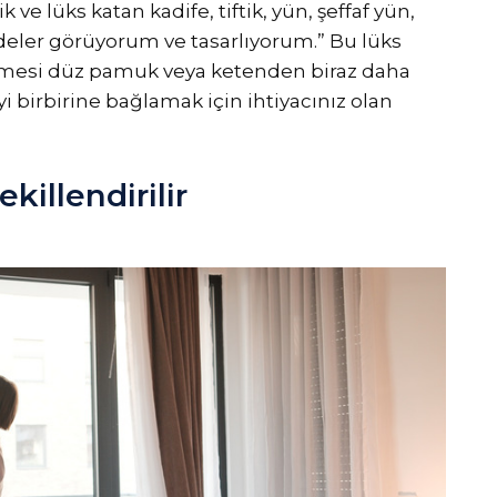
ve lüks katan kadife, tiftik, yün, şeffaf yün,
deler görüyorum ve tasarlıyorum.” Bu lüks
lmesi düz pamuk veya ketenden biraz daha
yi birbirine bağlamak için ihtiyacınız olan
killendirilir