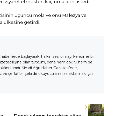
ri ziyaret etmekten kaçınmalarını istedi.
ezisinin üçüncü mola ve onu Malezya ve
 ülkesine getirdi.
 haberlerde başlayarak, halkın sesi olmayı kendime bir
gazeteciliğine olan tutkum, bana hem doğru hem de
mkânı tanıdı. Şimdi Ağrı Haber Gazetesi’nde,
 ve şeffaf bir şekilde okuyucularımıza aktarmak için
ke
Dondurulmuş topraktan ağaç