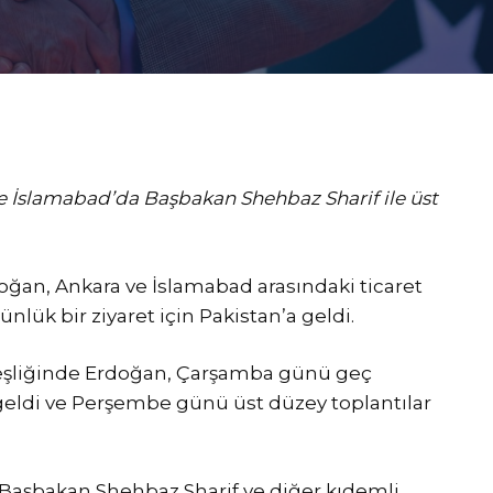
 ve İslamabad’da Başbakan Shehbaz Sharif ile üst
ğan, Ankara ve İslamabad arasındaki ticaret
günlük bir ziyaret için Pakistan’a geldi.
ı eşliğinde Erdoğan, Çarşamba günü geç
geldi ve Perşembe günü üst düzey toplantılar
i, Başbakan Shehbaz Sharif ve diğer kıdemli