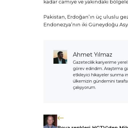
kadar camiye ve yakındaki bölgele
Pakistan, Erdoğan’ın üç uluslu g
Endonezya’nın iki Güneydoğu Asya
Ahmet Yılmaz
Gazetecilik kariyerime yerel
görev edindim. Araştırma 
etkileyici hikayeler sunma i
ülkemizin gündemini tarafsız
çalışıyorum.
Boya renkleri HGTV’den Mi