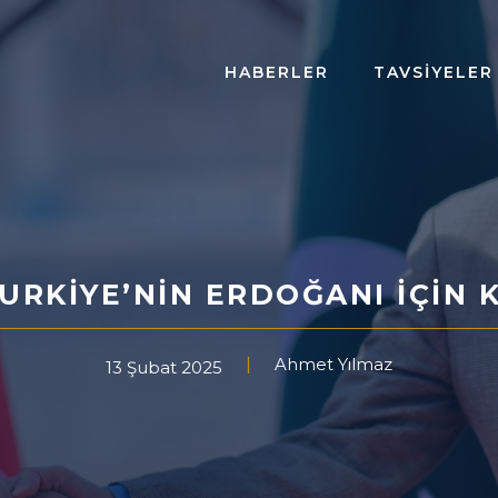
HABERLER
TAVSIYELER
URKIYE’NIN ERDOĞANI IÇIN K
Ahmet Yılmaz
13 Şubat 2025