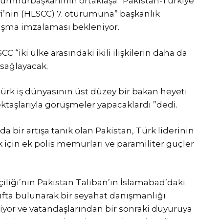
k cumhurbaşkanının ortaklaşa “Pakistan-Turkiye
eyi’nin (HLSCC) 7. oturumuna” başkanlık
nlaşma imzalaması bekleniyor.
 “iki ülke arasındaki ikili ilişkilerin daha da
 sağlayacak.
ürk iş dünyasının üst düzey bir bakan heyeti
ektaşlarıyla görüşmeler yapacaklardı ”dedi.
a bir artışa tanık olan Pakistan, Türk liderinin
 için ek polis memurları ve paramiliter güçler
çiliği’nin Pakistan Taliban’ın İslamabad’daki
tıfta bulunarak bir seyahat danışmanlığı
iyor ve vatandaşlarından bir sonraki duyuruya