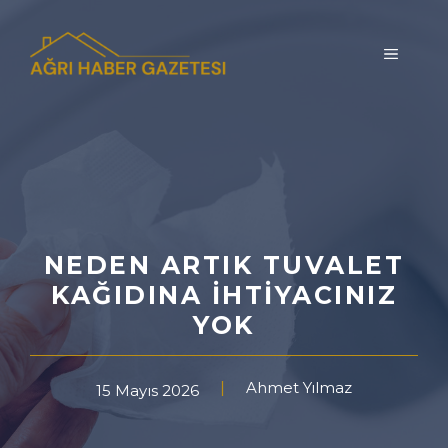
İçeriğe
atla
MENÜ
NEDEN ARTIK TUVALET
KAĞIDINA İHTIYACINIZ
YOK
Ahmet Yılmaz
15 Mayıs 2026